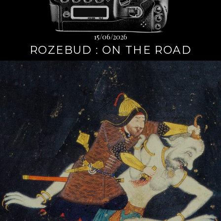
15/06/2026
ROZEBUD : ON THE ROAD
L
i
r
e
l
a
s
u
i
t
e
→