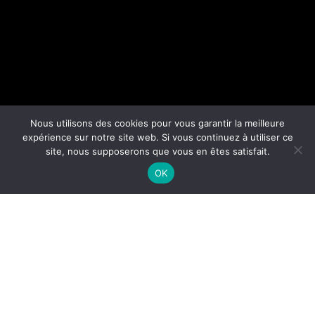
Nous utilisons des cookies pour vous garantir la meilleure
expérience sur notre site web. Si vous continuez à utiliser ce
site, nous supposerons que vous en êtes satisfait.
OK
01/04/2017
CHAMBRES D’ÉCHOS
Série de 22+1 photographies de chambres d’hôtel ou
de chambres d’amis dans lesquelles j’ai dormi lors de
mes déplacements professionnels. En les quittant le