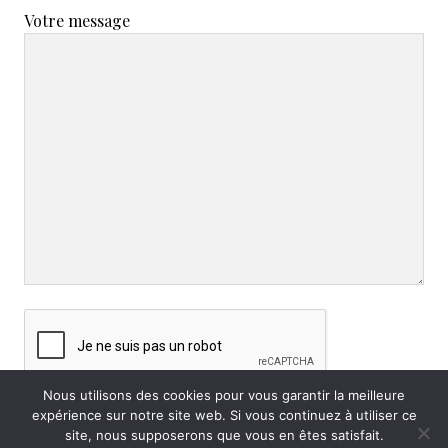
i
t
Votre message
p
é
a
r
l
a
l
e
Nous utilisons des cookies pour vous garantir la meilleure
expérience sur notre site web. Si vous continuez à utiliser ce
site, nous supposerons que vous en êtes satisfait.