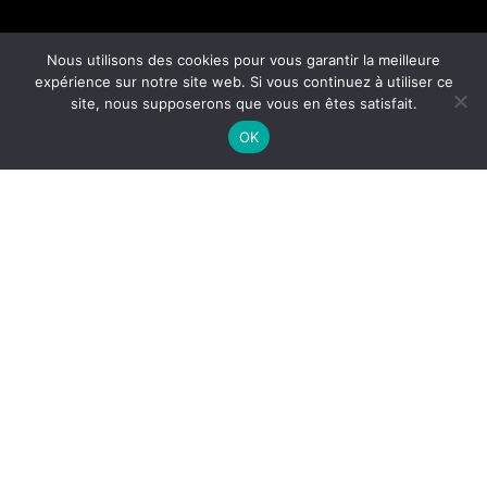
Nous utilisons des cookies pour vous garantir la meilleure
expérience sur notre site web. Si vous continuez à utiliser ce
site, nous supposerons que vous en êtes satisfait.
OK
01/06/2019
FLOWER POWER
Série de 22+1 photographies réalisées pendant un
cycle de 24 heures de la vie mouvementée d’une
marguerite jaune face au soleil, à la lune et aux
éléments. Je l’ai photographié dans tous ses états en
miroir avec les miens.