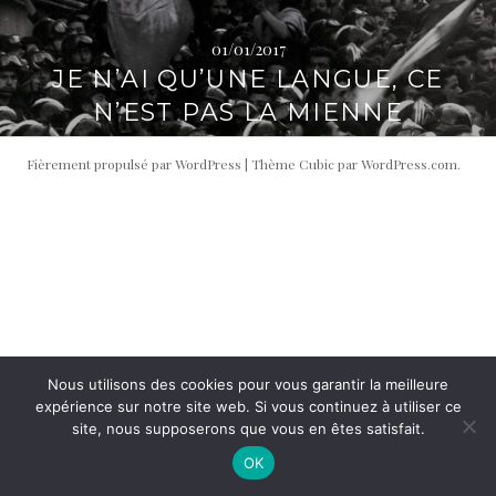
i
t
p
é
01/01/2017
a
r
JE N’AI QU’UNE LANGUE, CE
l
a
N’EST PAS LA MIENNE
l
e
Fièrement propulsé par WordPress
|
Thème Cubic par
WordPress.com
.
Nous utilisons des cookies pour vous garantir la meilleure
expérience sur notre site web. Si vous continuez à utiliser ce
site, nous supposerons que vous en êtes satisfait.
OK