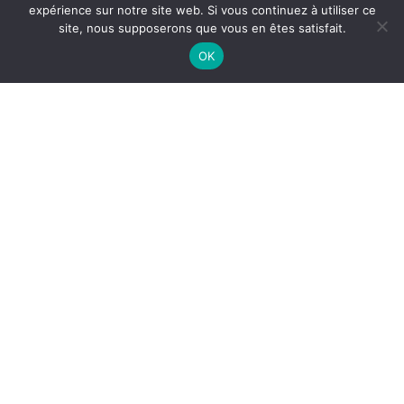
expérience sur notre site web. Si vous continuez à utiliser ce
site, nous supposerons que vous en êtes satisfait.
OK
01/07/2024
CENDRAS-MILLER : À VOUS,
MA MAIN AMIE
Dans cette riche
Correspondance 1934-1979 : 45 ans
d’amitié
, ponctuée de photographies, dessins et fac-
similés autographes, publiée voilà bientôt trente ans,
Henry Miller
fait remarquer à
Blaise Cendrars
qu’il
a, comme lui, le
« mongol look »
pour dire ce regard en
lames de persienne intensément présent aux choses.
Pourtant, il semble considérer le monde à distance
comme à travers une étendue de trente siècles. En
vérité, regard de la pleine possession de soi, celui de