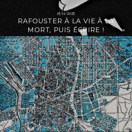
15/11/2025
RAFOUSTER À LA VIE À LA
MORT, PUIS ÉCRIRE !
L
i
r
e
l
a
s
u
i
t
e
→