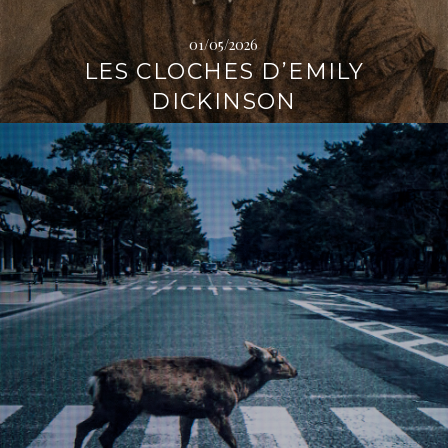
01/05/2026
LES CLOCHES D’EMILY
DICKINSON
L
i
r
e
l
a
s
u
i
t
e
→