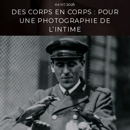
01/07/2026
i
DES CORPS EN CORPS : POUR
p
a
UNE PHOTOGRAPHIE DE
l
L’INTIME
L
i
r
e
l
a
s
u
i
t
e
→