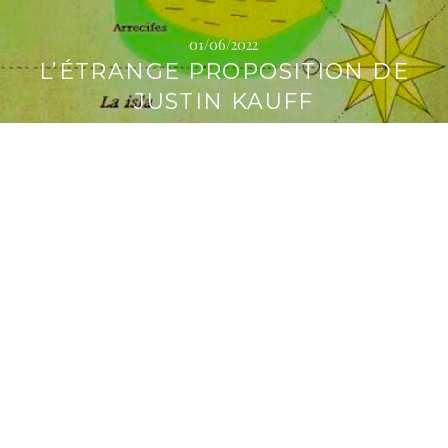
i
p
01/06/2022
a
L’ÉTRANGE PROPOSITION DE
l
JUSTIN KAUFF