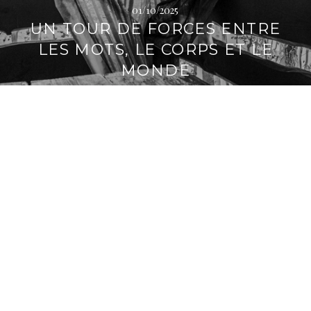
01/10/2025
i
UN TOUR DE FORCES ENTRE
p
a
LES MOTS, LE CORPS ET LE
l
MONDE