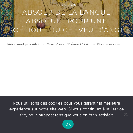
15/05/2026
i
t
ABSOLU DE LA LANGUE
p
é
a
r
ABSOLUE : POUR UNE
l
a
POÉTIQUE DU CHEVEU D’ANGE
l
e
Fièrement propulsé par WordPress
|
Thème Cubic par
WordPress.com
.
Nous utilisons des cookies pour vous garantir la meilleure
expérience sur notre site web. Si vous continuez à utiliser ce
site, nous supposerons que vous en êtes satisfait.
OK