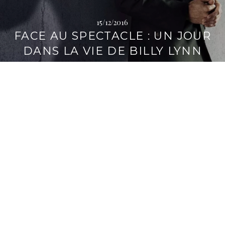
i
p
15/12/2016
a
FACE AU SPECTACLE : UN JOUR
l
DANS LA VIE DE BILLY LYNN