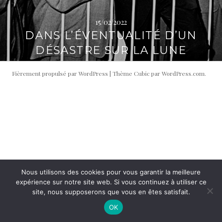
i
t
p
é
15/02/2022
a
r
DANS L’ÉVENTUALITÉ D’UN
l
a
DÉSASTRE SUR LA LUNE
l
e
Fièrement propulsé par WordPress
|
Thème Cubic par
WordPress.com
.
Nous utilisons des cookies pour vous garantir la meilleure
expérience sur notre site web. Si vous continuez à utiliser ce
site, nous supposerons que vous en êtes satisfait.
OK