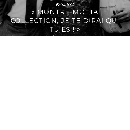
15/04/2025
i
« MONTRE-MOI TA
p
a
COLLECTION, JE TE DIRAI QUI
l
TU ES ! »