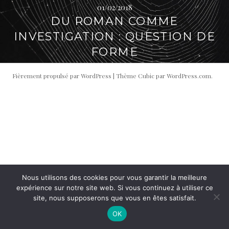
01/02/2018
i
t
DU ROMAN COMME
p
é
a
r
INVESTIGATION : QUESTION DE
l
a
FORME
l
e
Fièrement propulsé par WordPress
|
Thème Cubic par
WordPress.com
.
Nous utilisons des cookies pour vous garantir la meilleure
expérience sur notre site web. Si vous continuez à utiliser ce
site, nous supposerons que vous en êtes satisfait.
OK