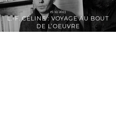
i
p
15/12/2023
a
L.-F. CÉLINE : VOYAGE AU BOUT
l
DE L’OEUVRE