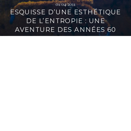
01/04/2011
t
ESQUISSE D’UNE ESTHÉTIQUE
é
r
DE L’ENTROPIE : UNE
a
AVENTURE DES ANNÉES 60
l
e