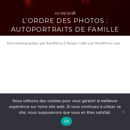
i
t
p
é
01/09/2018
a
r
L’ORDRE DES PHOTOS :
l
a
AUTOPORTRAITS DE FAMILLE
l
e
Fièrement propulsé par WordPress
|
Thème Cubic par
WordPress.com
.
Nous utilisons des cookies pour vous garantir la meilleure
expérience sur notre site web. Si vous continuez à utiliser ce
site, nous supposerons que vous en êtes satisfait.
OK