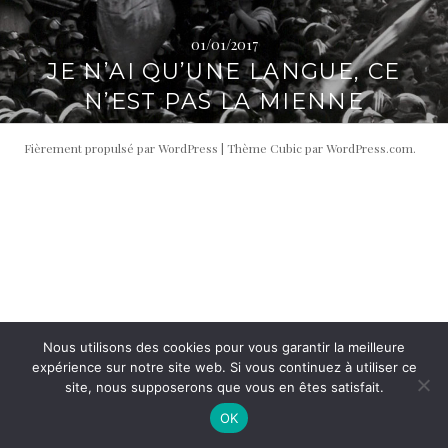
i
t
p
é
01/01/2017
a
r
JE N’AI QU’UNE LANGUE, CE
l
a
N’EST PAS LA MIENNE
l
e
Fièrement propulsé par WordPress
|
Thème Cubic par
WordPress.com
.
Nous utilisons des cookies pour vous garantir la meilleure
expérience sur notre site web. Si vous continuez à utiliser ce
site, nous supposerons que vous en êtes satisfait.
OK