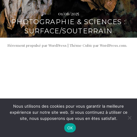
i
t
p
é
01/06/2025
a
r
PHOTOGRAPHIE & SCIENCES :
l
a
SURFACE/SOUTERRAIN
l
e
Fièrement propulsé par WordPress
|
Thème Cubic par
WordPress.com
.
Nous utilisons des cookies pour vous garantir la meilleure
expérience sur notre site web. Si vous continuez à utiliser ce
site, nous supposerons que vous en êtes satisfait.
OK