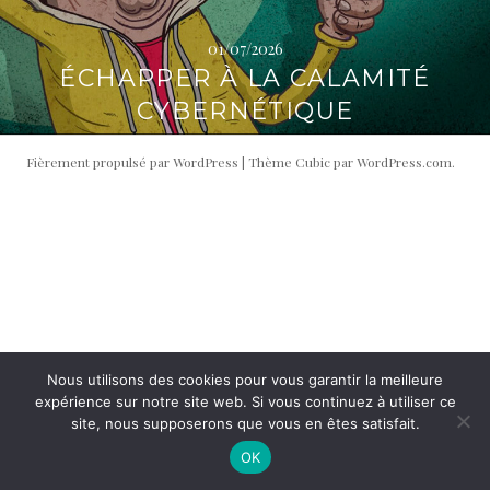
i
t
p
é
01/07/2026
a
r
ÉCHAPPER À LA CALAMITÉ
l
a
CYBERNÉTIQUE
l
e
Fièrement propulsé par WordPress
|
Thème Cubic par
WordPress.com
.
Nous utilisons des cookies pour vous garantir la meilleure
expérience sur notre site web. Si vous continuez à utiliser ce
site, nous supposerons que vous en êtes satisfait.
OK