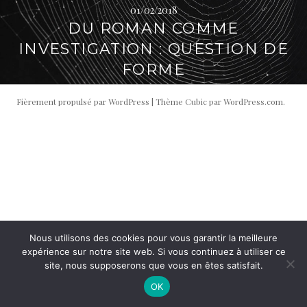
01/02/2018
i
t
DU ROMAN COMME
p
é
a
r
INVESTIGATION : QUESTION DE
l
a
FORME
l
e
Fièrement propulsé par WordPress
|
Thème Cubic par
WordPress.com
.
Nous utilisons des cookies pour vous garantir la meilleure
expérience sur notre site web. Si vous continuez à utiliser ce
site, nous supposerons que vous en êtes satisfait.
OK