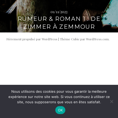
i
t
p
é
01/11/2023
a
r
RUMEUR & ROMAN 1 : DE
l
a
ZIMMER À ZEMMOUR
l
e
Fièrement propulsé par WordPress
|
Thème Cubic par
WordPress.com
.
Nous utilisons des cookies pour vous garantir la meilleure
expérience sur notre site web. Si vous continuez à utiliser ce
site, nous supposerons que vous en êtes satisfait.
OK