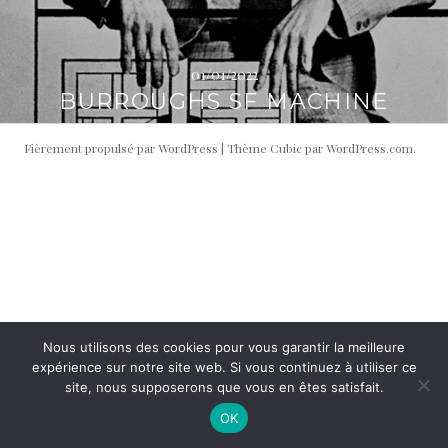
i
t
p
é
a
r
01/01/2022
l
a
BURROUGHS SF MACHINE
l
e
Fièrement propulsé par WordPress
|
Thème Cubic par
WordPress.com
.
Nous utilisons des cookies pour vous garantir la meilleure
expérience sur notre site web. Si vous continuez à utiliser ce
site, nous supposerons que vous en êtes satisfait.
OK