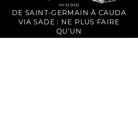
01/12/2023
i
DE SAINT-GERMAIN À CAUDA
p
a
VIA SADE : NE PLUS FAIRE
l
QU’UN