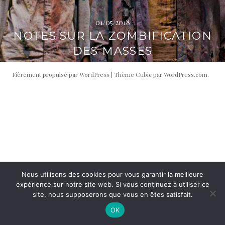
i
t
p
é
01/05/2018
a
r
NOTES SUR LA ZOMBIFICATION
l
a
DES MASSES
l
e
Fièrement propulsé par WordPress
|
Thème Cubic par
WordPress.com
.
Nous utilisons des cookies pour vous garantir la meilleure
expérience sur notre site web. Si vous continuez à utiliser ce
site, nous supposerons que vous en êtes satisfait.
OK