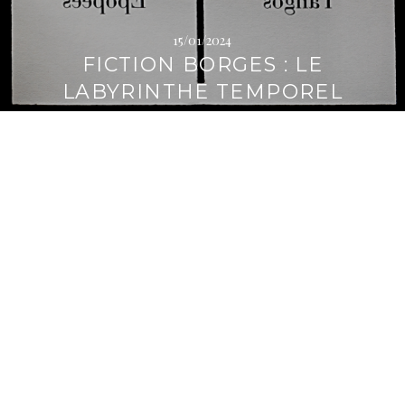
i
p
15/01/2024
a
FICTION BORGES : LE
l
LABYRINTHE TEMPOREL