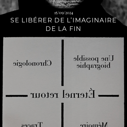
15/09/2024
SE LIBÉRER DE L’IMAGINAIRE
DE LA FIN
L
i
r
e
l
a
s
u
i
t
e
→