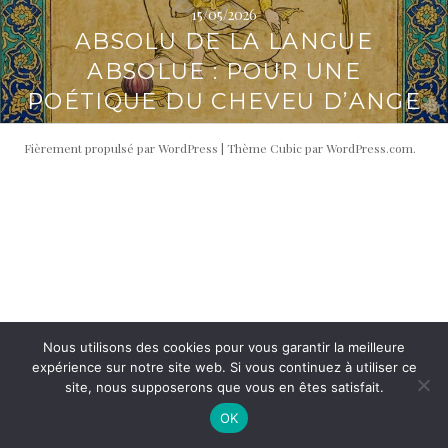
15/05/2026
i
t
ABSOLU DE LA LANGUE
p
é
a
r
ABSOLUE : POUR UNE
l
a
POÉTIQUE DU CHEVEU D’ANGE
l
e
Fièrement propulsé par WordPress
|
Thème Cubic par
WordPress.com
.
Nous utilisons des cookies pour vous garantir la meilleure
expérience sur notre site web. Si vous continuez à utiliser ce
site, nous supposerons que vous en êtes satisfait.
OK