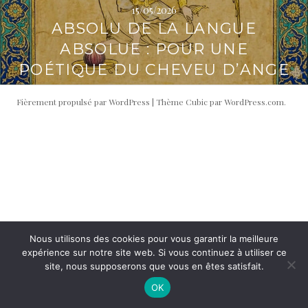
15/05/2026
i
t
ABSOLU DE LA LANGUE
p
é
a
r
ABSOLUE : POUR UNE
l
a
POÉTIQUE DU CHEVEU D’ANGE
l
e
Fièrement propulsé par WordPress
|
Thème Cubic par
WordPress.com
.
Nous utilisons des cookies pour vous garantir la meilleure
expérience sur notre site web. Si vous continuez à utiliser ce
site, nous supposerons que vous en êtes satisfait.
OK