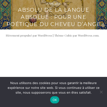
15/05/2026
i
t
ABSOLU DE LA LANGUE
p
é
a
r
ABSOLUE : POUR UNE
l
a
POÉTIQUE DU CHEVEU D’ANGE
l
e
Fièrement propulsé par WordPress
|
Thème Cubic par
WordPress.com
.
Nous utilisons des cookies pour vous garantir la meilleure
expérience sur notre site web. Si vous continuez à utiliser ce
site, nous supposerons que vous en êtes satisfait.
OK