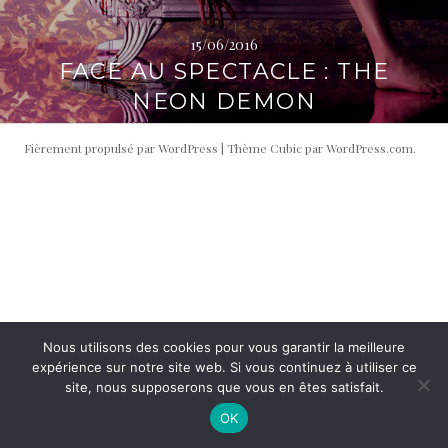
i
t
p
é
15/06/2016
a
r
FACE AU SPECTACLE : THE
l
a
NEON DEMON
l
e
Fièrement propulsé par WordPress
|
Thème Cubic par
WordPress.com
.
Nous utilisons des cookies pour vous garantir la meilleure
expérience sur notre site web. Si vous continuez à utiliser ce
site, nous supposerons que vous en êtes satisfait.
OK