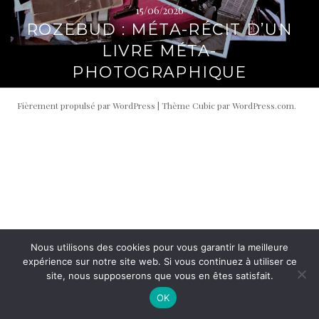
15/06/2026
i
t
ROZEBUD : MÉTA-RÉCIT D’UN
p
é
a
r
LIVRE MÉTA-
l
a
PHOTOGRAPHIQUE
l
e
Fièrement propulsé par WordPress
|
Thème Cubic par
WordPress.com
.
Nous utilisons des cookies pour vous garantir la meilleure
expérience sur notre site web. Si vous continuez à utiliser ce
site, nous supposerons que vous en êtes satisfait.
OK