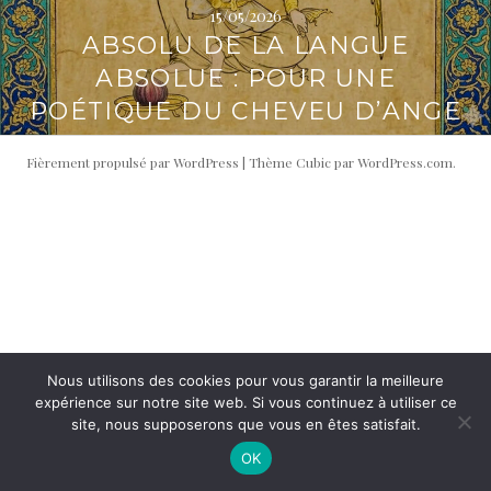
15/05/2026
i
t
ABSOLU DE LA LANGUE
p
é
a
r
ABSOLUE : POUR UNE
l
a
POÉTIQUE DU CHEVEU D’ANGE
l
e
Fièrement propulsé par WordPress
|
Thème Cubic par
WordPress.com
.
Nous utilisons des cookies pour vous garantir la meilleure
expérience sur notre site web. Si vous continuez à utiliser ce
site, nous supposerons que vous en êtes satisfait.
OK