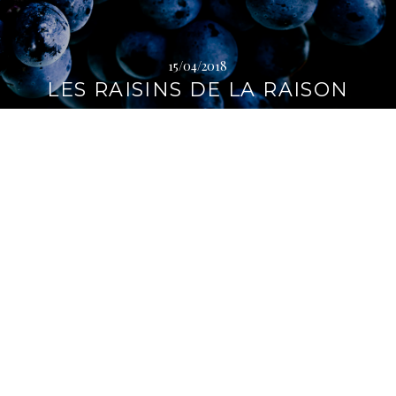
i
p
a
15/04/2018
l
LES RAISINS DE LA RAISON