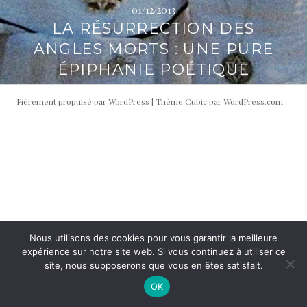
01/12/2013
i
t
LA RÉSURRECTION DES
p
é
a
r
ANGLES MORTS : UNE PURE
l
a
ÉPIPHANIE POÉTIQUE
l
e
Fièrement propulsé par WordPress
|
Thème Cubic par
WordPress.com
.
Nous utilisons des cookies pour vous garantir la meilleure
expérience sur notre site web. Si vous continuez à utiliser ce
site, nous supposerons que vous en êtes satisfait.
OK