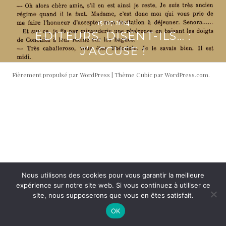
i
t
p
é
15/07/2024
a
r
ÉDITEURS, DISENT-ILS… :
l
a
J’ACCUSE !
l
e
Fièrement propulsé par WordPress
|
Thème Cubic par
WordPress.com
.
Nous utilisons des cookies pour vous garantir la meilleure
expérience sur notre site web. Si vous continuez à utiliser ce
site, nous supposerons que vous en êtes satisfait.
OK