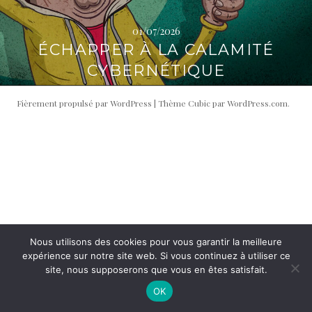
i
t
p
é
01/07/2026
a
r
ÉCHAPPER À LA CALAMITÉ
l
a
CYBERNÉTIQUE
l
e
Fièrement propulsé par WordPress
|
Thème Cubic par
WordPress.com
.
Nous utilisons des cookies pour vous garantir la meilleure
expérience sur notre site web. Si vous continuez à utiliser ce
site, nous supposerons que vous en êtes satisfait.
OK