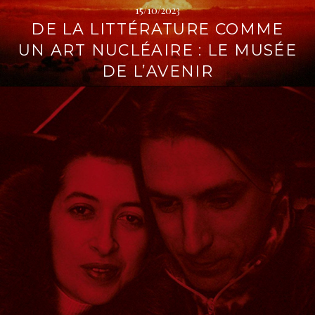
15/10/2023
DE LA LITTÉRATURE COMME
UN ART NUCLÉAIRE : LE MUSÉE
DE L’AVENIR
L
i
r
e
l
a
s
u
i
t
e
→