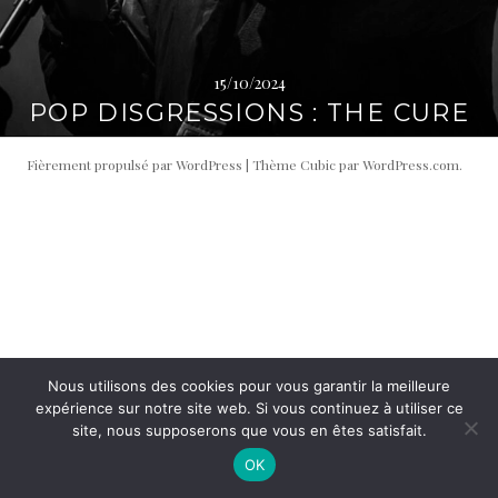
i
t
p
é
a
r
15/10/2024
l
a
POP DISGRESSIONS : THE CURE
l
e
Fièrement propulsé par WordPress
|
Thème Cubic par
WordPress.com
.
Nous utilisons des cookies pour vous garantir la meilleure
expérience sur notre site web. Si vous continuez à utiliser ce
site, nous supposerons que vous en êtes satisfait.
OK