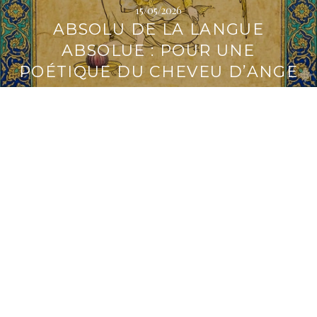
15/05/2026
i
ABSOLU DE LA LANGUE
p
a
ABSOLUE : POUR UNE
l
POÉTIQUE DU CHEVEU D’ANGE