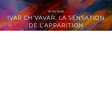
i
p
15/01/2026
a
IVAR CH’VAVAR, LA SENSATION
l
DE L’APPARITION