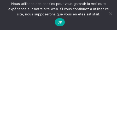
Nous utilisons des cookies pour vous garantir la meilleure
expérience sur notre site web. Si vous continuez à utiliser ce
site, nous supposerons que vous en êtes satisfait.
OK
15/12/2022
SOCCER REMOVAL : À
L’IMPOSTURE NUL N’EST
TENU
Si les cieux, dépouillés
de son empreinte
auguste,
pouvaient cesser
jamais de le manifester,
si Dieu n’existait pas, il