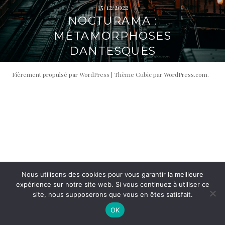
15/12/2022
i
t
NOCTURAMA :
p
é
a
r
MÉTAMORPHOSES
l
a
DANTESQUES
l
e
Fièrement propulsé par WordPress
|
Thème Cubic par
WordPress.com
.
Nous utilisons des cookies pour vous garantir la meilleure
expérience sur notre site web. Si vous continuez à utiliser ce
site, nous supposerons que vous en êtes satisfait.
OK