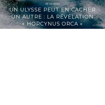
15/12/2023
i
UN ULYSSE PEUT EN CACHER
p
a
UN AUTRE : LA RÉVÉLATION
l
« HORCYNUS ORCA »