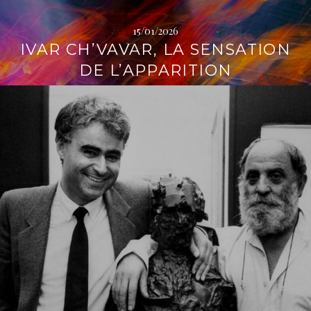
15/01/2026
IVAR CH’VAVAR, LA SENSATION
DE L’APPARITION
L
i
r
e
l
a
s
u
i
t
e
→