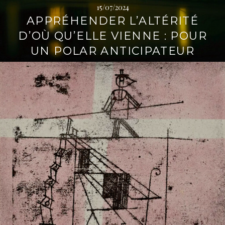
15/07/2024
APPRÉHENDER L’ALTÉRITÉ
D’OÙ QU’ELLE VIENNE : POUR
UN POLAR ANTICIPATEUR
L
i
r
e
l
a
s
u
i
t
e
→