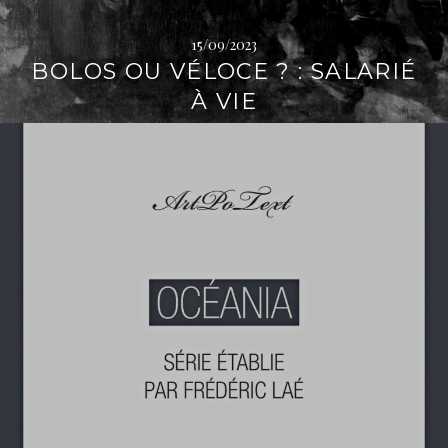
15/09/2023
BOLOS OU VÉLOCE ? : SALARIÉ
À VIE
L
i
r
e
l
a
s
u
i
t
e
→