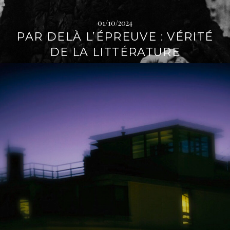
01/10/2024
PAR DELÀ L’ÉPREUVE : VÉRITÉ
DE LA LITTÉRATURE
L
i
r
e
l
a
s
u
i
t
e
→