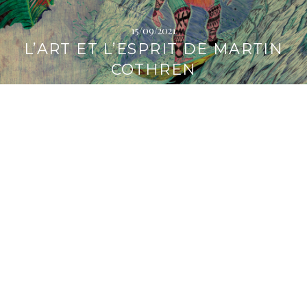
t
é
15/09/2021
r
L’ART ET L’ESPRIT DE MARTIN
a
COTHREN
l
e