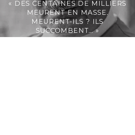
« DES CENTAINES DE MILLIERS
i
MEURENT EN MASSE.
p
a
MEURENT-ILS ? ILS
l
SUCCOMBENT… »