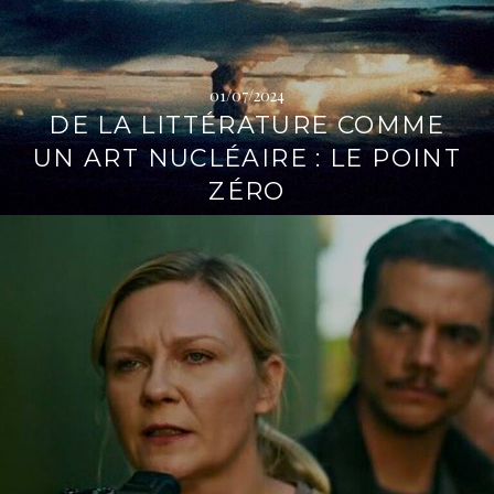
→
01/07/2024
DE LA LITTÉRATURE COMME
UN ART NUCLÉAIRE : LE POINT
ZÉRO
L
i
r
e
l
a
s
u
i
t
e