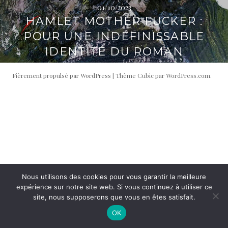
01/10/2023
i
t
HAMLET MOTHER FUCKER :
p
é
a
r
POUR UNE INDÉFINISSABLE
l
a
IDENTITÉ DU ROMAN
l
e
Fièrement propulsé par WordPress
|
Thème Cubic par
WordPress.com
.
Nous utilisons des cookies pour vous garantir la meilleure
expérience sur notre site web. Si vous continuez à utiliser ce
site, nous supposerons que vous en êtes satisfait.
OK